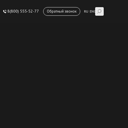
8(800) 555-52-77
Обратный звонок
RU
ENG
JPN