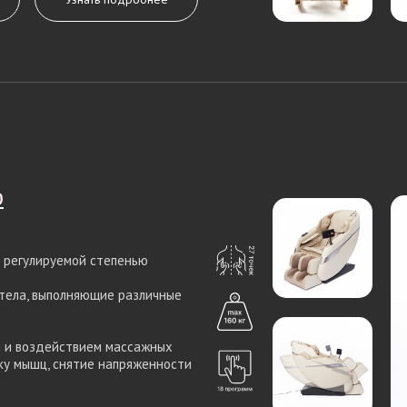
o
o
 регулируемой степенью
 тела, выполняющие различные
м и воздействием массажных
у мышц, снятие напряженности