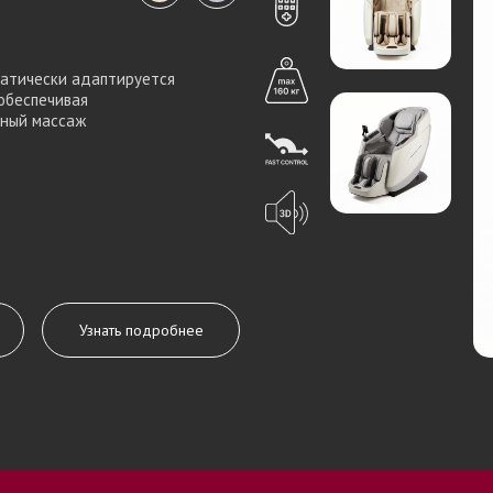
матически адаптируется
обеспечивая
вный массаж
Узнать подробнее