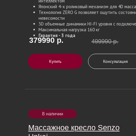
интеллектом
Японский 4-х роликовый механизм для 4D масс
Технология ZERO G позволяет ощутить состоян
невесомости
3D объемные динамики HI-FI уровня с подключе
Максимальная нагрузка 160 кг
Гарантия - 3 года
379990 р.
499990 р.
Купить
Консультация
В наличии
Массажное кресло Senzo
Массажное кресло Senzo