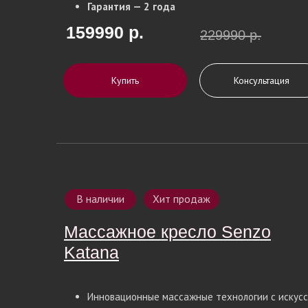
Гарантия — 2 года
159990 р.
229990 р.
Купить
Консультация
В наличии
Хит продаж
Массажное кресло Senzo
Массажное кресло Senzo
Katana
Katana
Инновационные массажные технологии с искус