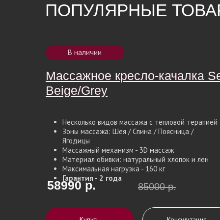
ПОПУЛЯРНЫЕ ТОВА
В наличии
Массажное кресло-качалка S
Массажное кресло-качалка S
Beige/Grey
Beige/Grey
Несколько видов массажа с тепловой терапией
Зоны массажа: Шея / Спина / Поясница /
Ягодицы
Массажный механизм - 3D массаж
Материал обивки: натуральный хлопок и лен
Максимальная нагрузка - 160 кг
Гарантия - 2 года
58990 р.
85000 р.
Купить
Консультация